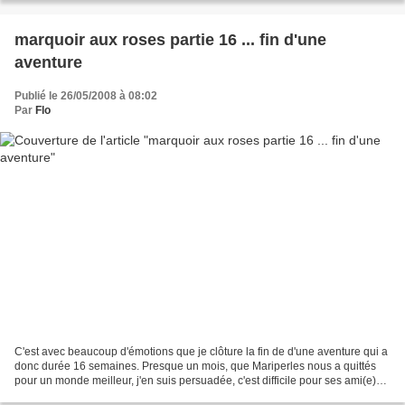
marquoir aux roses partie 16 ... fin d'une
aventure
Publié le 26/05/2008 à 08:02
Par
Flo
C'est avec beaucoup d'émotions que je clôture la fin de d'une aventure qui a
donc durée 16 semaines. Presque un mois, que Mariperles nous a quittés
pour un monde meilleur, j'en suis persuadée, c'est difficile pour ses ami(e)s
de tourner la page mais il...