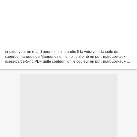
je suis hyper en retard pour mettre la partie 5 la voici voici la suite du
superbe marquoir de Mariperles grille nb : grille nb en pdf : marquoir-aux-
roses-partie-5-nb.PDF grille couleur : grille couleur en pdf : marquoir-aux-
roses-partie-5-coul0001.PDF...