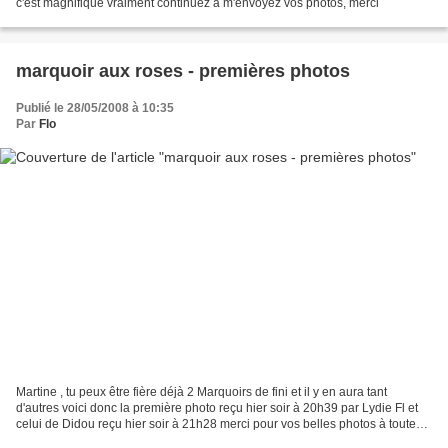
c'est magnifique vraiment continuez à m'envoyez vos photos, merci
marquoir aux roses - premières photos
Publié le 28/05/2008 à 10:35
Par
Flo
Martine , tu peux être fière déjà 2 Marquoirs de fini et il y en aura tant
d'autres voici donc la première photo reçu hier soir à 20h39 par Lydie Fl et
celui de Didou reçu hier soir à 21h28 merci pour vos belles photos à toutes
les deux et merci d'avoir...