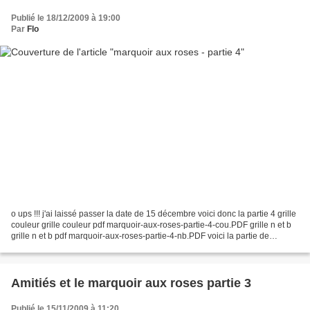
Publié le 18/12/2009 à 19:00
Par
Flo
o ups !!! j'ai laissé passer la date de 15 décembre voici donc la partie 4 grille
couleur grille couleur pdf marquoir-aux-roses-partie-4-cou.PDF grille n et b
grille n et b pdf marquoir-aux-roses-partie-4-nb.PDF voici la partie de
Chris29 et celle de...
Amitiés et le marquoir aux roses partie 3
Publié le 15/11/2009 à 11:20